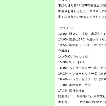
下記の通り第27回SFC研究会の
準備やお知らせなど、ギリギリに
多くの皆様のご参加をお待ちして
-プログラム
13:00- 開会のご挨拶（馬場先生
13:05- 講演①SFC を用い
13:55- 講演②SFC-TOF M
究機構）
14:45-Coffee break
15:30- SFC Q＆A
16:00- ベンダーセミナー①（
16:20- ベンダーセミナー②（
16:40- ベンダーセミナー③（
17:00- 事務連絡・閉会
17:30- 情報交換会
開催場所： 島津製作所 東京支
参加費： 一般2,000円,学生1