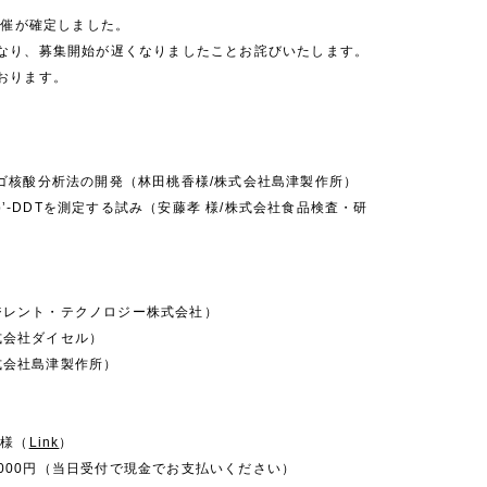
開催が確定しました。
なり、募集開始が遅くなりましたことお詫びいたします。
おります。
）
たオリゴ核酸分析法の開発（林田桃香様/株式会社島津製作所）
Sでo,pʼ-DDTを測定する試み（安藤孝 様/株式会社食品検査・研
アジレント・テクノロジー株式会社）
株式会社ダイセル）
株式会社島津製作所）
社様（
Link
）
,000円（当日受付で現金でお支払いください）